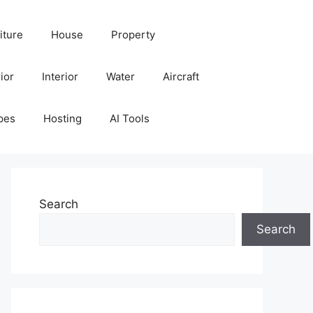
iture
House
Property
ior
Interior
Water
Aircraft
pes
Hosting
AI Tools
Search
Search