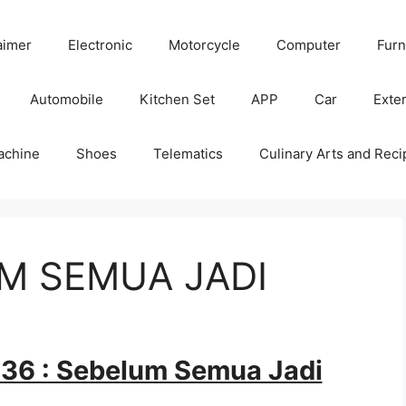
aimer
Electronic
Motorcycle
Computer
Furn
Automobile
Kitchen Set
APP
Car
Exter
achine
Shoes
Telematics
Culinary Arts and Reci
UM SEMUA JADI
136 : Sebelum Semua Jadi