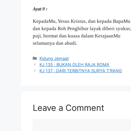
Ayat 9 :
KepadaMu, Yesus Kristus, dan kepada BapaMu
dan kepada Roh Penghibur layak diberi syukur,
puji, hormat dan kuasa dalam KerajaanMu
selamanya dan abadi.
Categories
Kidung Jemaat
KJ 135 : BUKAN OLEH RAJA ROMA
KJ 137 : DARI TERBITNYA SURYA T’RANG
Leave a Comment
Comment