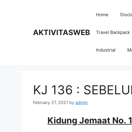
Skip
to
Home
Discl
content
AKTIVITASWEB
Travel Backpack
Industrial
M
KJ 136 : SEBEL
February 27, 2021
by
admin
Kidung Jemaat No. 