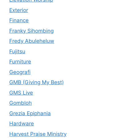
Exterior
Finance
Franky Sihombing
Fredy Abuleheluw
Fujitsu
Furniture
Geografi
GMB (Giving My Best)
GMS Live
Gombloh
Grezia Epiphania
Hardware
Harvest Praise Ministry