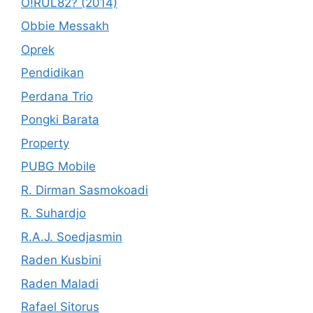
O!RUL82? (2014)
Obbie Messakh
Oprek
Pendidikan
Perdana Trio
Pongki Barata
Property
PUBG Mobile
R. Dirman Sasmokoadi
R. Suhardjo
R.A.J. Soedjasmin
Raden Kusbini
Raden Maladi
Rafael Sitorus