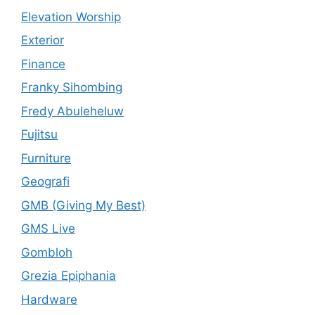
Elevation Worship
Exterior
Finance
Franky Sihombing
Fredy Abuleheluw
Fujitsu
Furniture
Geografi
GMB (Giving My Best)
GMS Live
Gombloh
Grezia Epiphania
Hardware