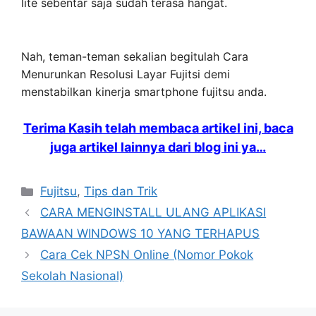
lite sebentar saja sudah terasa hangat.
Nah, teman-teman sekalian begitulah Cara
Menurunkan Resolusi Layar Fujitsi demi
menstabilkan kinerja smartphone fujitsu anda.
Terima Kasih telah membaca artikel ini, baca
juga artikel lainnya dari blog ini ya…
Categories
Fujitsu
,
Tips dan Trik
CARA MENGINSTALL ULANG APLIKASI
BAWAAN WINDOWS 10 YANG TERHAPUS
Cara Cek NPSN Online (Nomor Pokok
Sekolah Nasional)