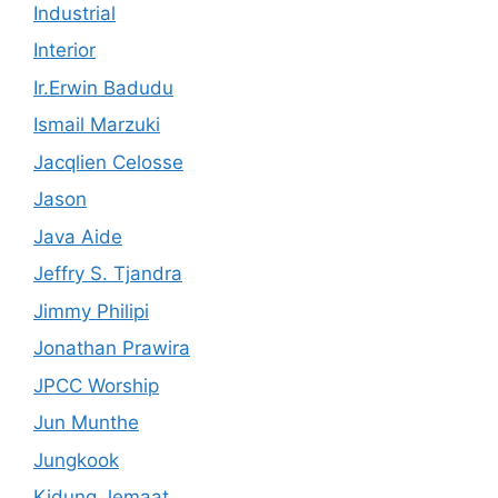
Industrial
Interior
Ir.Erwin Badudu
Ismail Marzuki
Jacqlien Celosse
Jason
Java Aide
Jeffry S. Tjandra
Jimmy Philipi
Jonathan Prawira
JPCC Worship
Jun Munthe
Jungkook
Kidung Jemaat