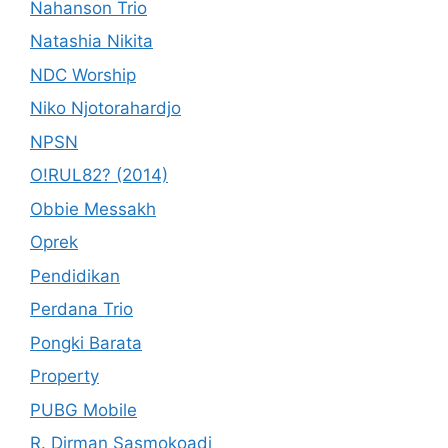
Nahanson Trio
Natashia Nikita
NDC Worship
Niko Njotorahardjo
NPSN
O!RUL82? (2014)
Obbie Messakh
Oprek
Pendidikan
Perdana Trio
Pongki Barata
Property
PUBG Mobile
R. Dirman Sasmokoadi