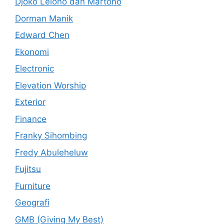
Djoko Lelono dan Martono
Dorman Manik
Edward Chen
Ekonomi
Electronic
Elevation Worship
Exterior
Finance
Franky Sihombing
Fredy Abuleheluw
Fujitsu
Furniture
Geografi
GMB (Giving My Best)