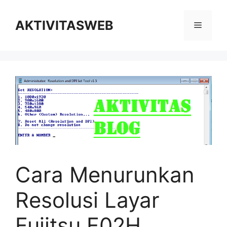
Skip
to
AKTIVITASWEB
Menu
content
Cara Menurunkan
Resolusi Layar
Fujitsu F02H,