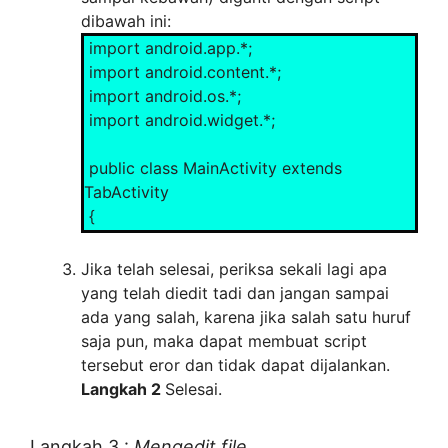
dibawah ini:
import android.app.*;
import android.content.*;
import android.os.*;
import android.widget.*;
public class MainActivity extends
TabActivity
{
protected void onCreate(Bundle
savedInstanceState)
Jika telah selesai, periksa sekali lagi apa
{
yang telah diedit tadi dan jangan sampai
super.onCreate(savedInstanceState);
ada yang salah, karena jika salah satu huruf
setContentView(R.layout.main);
saja pun, maka dapat membuat script
tersebut eror dan tidak dapat dijalankan.
TabHost th = getTabHost();
Langkah 2
Selesai.
TabHost.TabSpec ts;
Intent i;
Langkah 3 :
Mengedit file