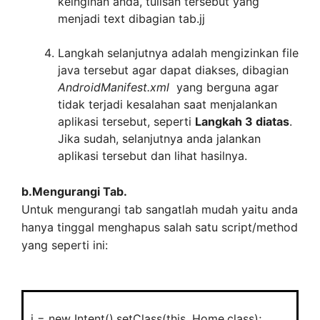
keinginan anda, tulisan tersebut yang
th.addTab(ts);
menjadi text dibagian tab.
jj
Langkah selanjutnya adalah mengizinkan file
java tersebut agar dapat diakses, dibagian
AndroidManifest.xml
yang berguna agar
tidak terjadi kesalahan saat menjalankan
aplikasi tersebut, seperti
Langkah 3 diatas
.
Jika sudah, selanjutnya anda jalankan
aplikasi tersebut dan lihat hasilnya.
b.Mengurangi Tab.
Untuk mengurangi tab sangatlah mudah yaitu anda
hanya tinggal menghapus salah satu script/method
yang seperti ini:
i = new Intent().setClass(this, Home.class);