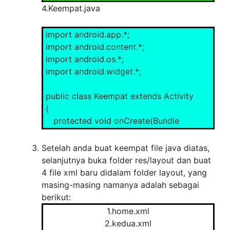
savedInstanceState)
4.Keempat.java
{
super.onCreate(savedInstanceState);
import android.app.*;
setContentView(R.layout.ketiga);
import android.content.*;
import android.os.*;
}
import android.widget.*;
}
public class Keempat extends Activity
{
protected void onCreate(Bundle
savedInstanceState)
{
Setelah anda buat keempat file java diatas,
super.onCreate(savedInstanceState);
selanjutnya buka folder res/layout dan buat
setContentView(R.layout.keempat);
4 file xml baru didalam folder layout, yang
masing-masing namanya adalah sebagai
}
berikut:
}
1.home.xml
2.kedua.xml