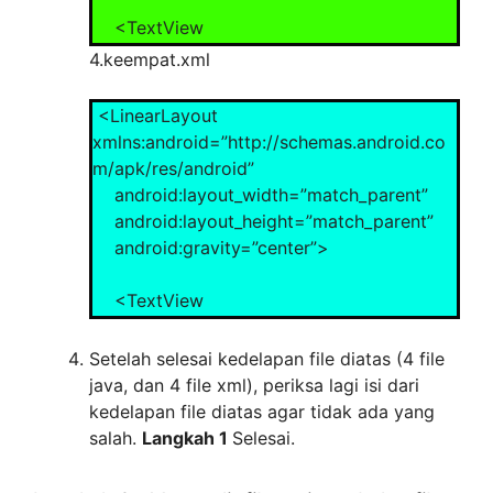
<TextView
android:layout_width=”wrap_content”
4.keempat.xml
android:layout_height=”wrap_content”
android:textSize=”20px”
<LinearLayout
android:textColor=”#080808″
xmlns:android=”http://schemas.android.co
android:background=”#ff00ff00″
m/apk/res/android”
android:text=”Layout Ketiga”/>
android:layout_width=”match_parent”
android:layout_height=”match_parent”
</LinearLayout>
android:gravity=”center”>
<TextView
android:layout_width=”wrap_content”
android:layout_height=”wrap_content”
Setelah selesai kedelapan file diatas (4 file
android:textSize=”20px”
java, dan 4 file xml), periksa lagi isi dari
android:textColor=”#ffffff”
kedelapan file diatas agar tidak ada yang
android:background=”#ffff0000″
salah.
Langkah 1
Selesai.
android:text=”Layout Keempat”/>