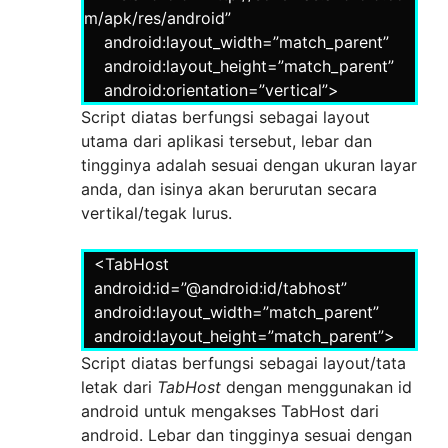
<LinearLayout
m/apk/res/android”
android:layout_width=”match_parent”
android:layout_width=”match_parent”
android:layout_height=”match_parent”
android:layout_height=”match_parent”
android:orientation=”vertical”>
android:orientation=”vertical”>
Script diatas berfungsi sebagai layout
<TabWidget
utama dari aplikasi tersebut, lebar dan
android:layout_width=”match_parent”
tingginya adalah sesuai dengan ukuran layar
android:id=”@android:id/tabs”
anda, dan isinya akan berurutan secara
android:layout_height=”wrap_content”/>
vertikal/tegak lurus.
<FrameLayout
<TabHost
android:layout_width=”match_parent”
android:id=”@android:id/tabhost”
android:layout_height=”match_parent”
android:layout_width=”match_parent”
android:id=”@android:id/tabcontent”/>
android:layout_height=”match_parent”>
Script diatas berfungsi sebagai layout/tata
</LinearLayout>
letak dari
TabHost
dengan menggunakan id
</TabHost>
android untuk mengakses TabHost dari
</LinearLayout>
android. Lebar dan tingginya sesuai dengan