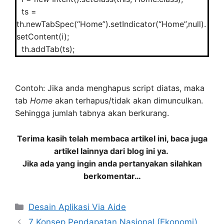
ts =
th.newTabSpec(“Home”).setIndicator(“Home”,null).
setContent(i);
th.addTab(ts);
Contoh: Jika anda menghapus script diatas, maka
tab
Home
akan terhapus/tidak akan dimunculkan.
Sehingga jumlah tabnya akan berkurang.
Terima kasih telah membaca artikel ini, baca juga
artikel lainnya dari blog ini ya.
Jika ada yang ingin anda pertanyakan silahkan
berkomentar…
Categories
Desain Aplikasi Via Aide
7 Konsep Pendapatan Nasional (Ekonomi)