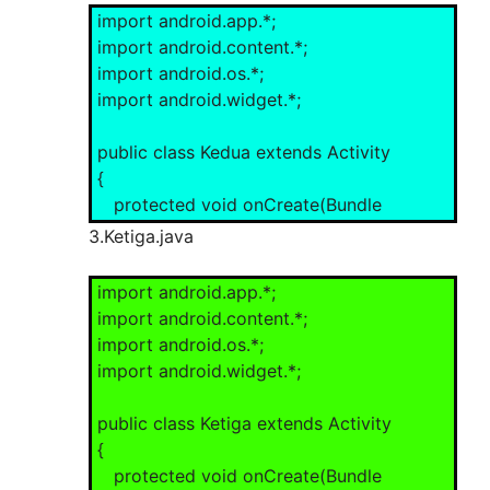
super.onCreate(savedInstanceState);
import android.app.*;
setContentView(R.layout.home);
import android.content.*;
import android.os.*;
}
import android.widget.*;
}
public class Kedua extends Activity
{
protected void onCreate(Bundle
savedInstanceState)
3.Ketiga.java
{
super.onCreate(savedInstanceState);
import android.app.*;
setContentView(R.layout.kedua);
import android.content.*;
import android.os.*;
}
import android.widget.*;
}
public class Ketiga extends Activity
{
protected void onCreate(Bundle