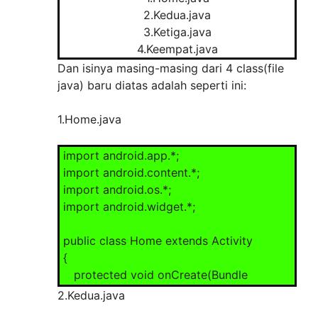
2.Kedua.java
3.Ketiga.java
4.Keempat.java
Dan isinya masing-masing dari 4 class(file
java) baru diatas adalah seperti ini:
1.Home.java
import android.app.*;
import android.content.*;
import android.os.*;
import android.widget.*;
public class Home extends Activity
{
protected void onCreate(Bundle
savedInstanceState)
2.Kedua.java
{