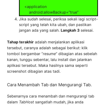
<application
android:allowBackup=”true”
android:icon=”@drawable/ic_launcher”
Jika sudah selesai, periksa sekali lagi script-
android:label=”@string/app_name”
script yang telah kita ubah, dan pastikan
android:theme=”@style/AppTheme” >
jangan ada yang salah.
Langkah 3
selesai.
<activity
Tahap terakhir
adalah menjalankan aplikasi
android:name=”.MainActivity”
tersebut, caranya adalah sebagai berikut: klik
android:label=”@string/app_name”
tombol bergambar “
resume
” dibagian atas sebelah
>
kanan, tunggu sebentar, lalu install dan jalankan
<intent-filter>
aplikasi tersebut. Maka hasilnya sama seperti
<action
screenshot dibagian atas tadi.
android:name=”android.intent.action.MAIN”
/>
Cara Menambah Tab dan Mengurangi Tab.
<category
android:name=”android.intent.category.LA
Sebenarnya cara menambah dan mengurangi tab
UNCHER” />
dalam
TabHost
sangatlah mudah, jika anda
</intent-filter>