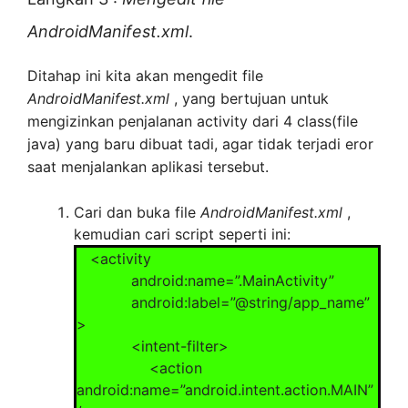
i = new Intent().setClass(this,
AndroidManifest.xml
.
Home.class);
ts =
Ditahap ini kita akan mengedit file
th.newTabSpec(“Home”).setIndicator(“Hom
AndroidManifest.xml
, yang bertujuan untuk
e”,null).setContent(i);
mengizinkan penjalanan activity dari 4 class(file
th.addTab(ts);
java) yang baru dibuat tadi, agar tidak terjadi eror
saat menjalankan aplikasi tersebut.
i = new Intent().setClass(this,
Kedua.class);
Cari dan buka file
AndroidManifest.xml
,
ts =
kemudian cari script seperti ini:
th.newTabSpec(“Kedua”).setIndicator(“Kedu
<activity
a”,null).setContent(i);
android:name=”.MainActivity”
th.addTab(ts);
android:label=”@string/app_name”
>
i = new Intent().setClass(this,
<intent-filter>
Ketiga.class);
<action
ts =
android:name=”android.intent.action.MAIN”
th.newTabSpec(“Ketiga”).setIndicator(“Ketig