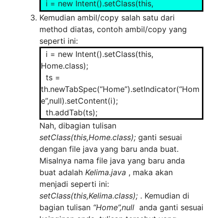
i = new Intent().setClass(this,
Kedua.class);
Kemudian ambil/copy salah satu dari
ts =
method diatas, contoh ambil/copy yang
th.newTabSpec(“Kedua”).setIndicator(“Kedu
seperti ini:
a”,null).setContent(i);
i = new Intent().setClass(this,
th.addTab(ts);
Home.class);
ts =
i = new Intent().setClass(this,
th.newTabSpec(“Home”).setIndicator(“Hom
Ketiga.class);
e”,null).setContent(i);
ts =
th.addTab(ts);
th.newTabSpec(“Ketiga”).setIndicator(“Ketig
Nah, dibagian tulisan
a”,null).setContent(i);
setClass(this,
Home.class);
ganti sesuai
th.addTab(ts);
dengan file java yang baru anda buat.
Misalnya nama file java yang baru anda
i = new Intent().setClass(this,
buat adalah
Kelima.java
, maka akan
Keempat.class);
menjadi seperti ini:
ts =
setClass(this,
Kelima.class);
. Kemudian di
th.newTabSpec(“Keempat”).setIndicator(“Ke
bagian tulisan
“Home”,null
anda ganti sesuai
empat”,null).setContent(i);