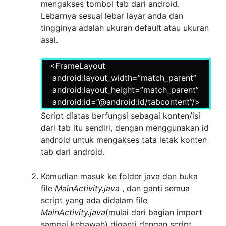
mengakses tombol tab dari android.
Lebarnya sesuai lebar layar anda dan
tingginya adalah ukuran default atau ukuran
asal.
<FrameLayout
android:layout_width=”match_parent”
android:layout_height=”match_parent”
android:id=”@android:id/tabcontent”/>
Script diatas berfungsi sebagai konten/isi
dari tab itu sendiri, dengan menggunakan id
android untuk mengakses tata letak konten
tab dari android.
Kemudian masuk ke folder java dan buka
file
MainActivity.java
, dan ganti semua
script yang ada didalam file
MainActivity.java
(mulai dari bagian import
sampai kebawah) diganti dengan script