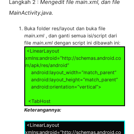
Langkah 2 :
Mengedit file main.xml, dan file
</LinearLayout>
MainActivity.java.
Buka folder res/layout dan buka file
main.xml
, dan ganti semua isi/script dari
file
main.xml
dengan script ini dibawah ini:
<LinearLayout
xmlns:android=”http://schemas.android.co
m/apk/res/android”
android:layout_width=”match_parent”
android:layout_height=”match_parent”
android:orientation=”vertical”>
<TabHost
android:id=”@android:id/tabhost”
Keterangannya:
android:layout_width=”match_parent”
android:layout_height=”match_parent”>
<LinearLayout
xmlns:android=”http://schemas.android.co