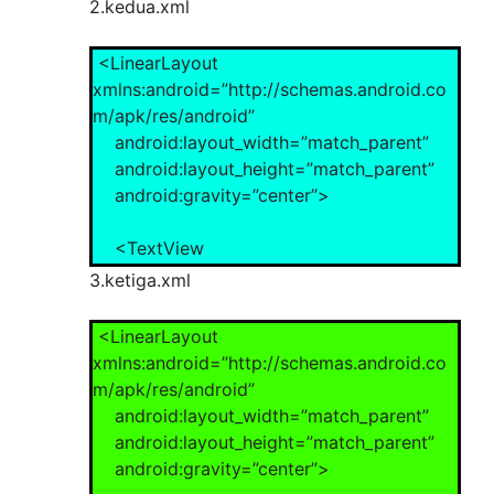
android:layout_width=”wrap_content”
2.kedua.xml
android:layout_height=”wrap_content”
android:textSize=”20px”
<LinearLayout
android:textColor=”#ffffff”
xmlns:android=”http://schemas.android.co
android:background=”#080808″
m/apk/res/android”
android:text=”Welcome Programmer”/>
android:layout_width=”match_parent”
android:layout_height=”match_parent”
</LinearLayout>
android:gravity=”center”>
<TextView
android:layout_width=”wrap_content”
3.ketiga.xml
android:layout_height=”wrap_content”
android:textSize=”20px”
<LinearLayout
android:textColor=”#080808″
xmlns:android=”http://schemas.android.co
android:background=”#ffffff”
m/apk/res/android”
android:text=”Layout Kedua”/>
android:layout_width=”match_parent”
android:layout_height=”match_parent”
</LinearLayout>
android:gravity=”center”>