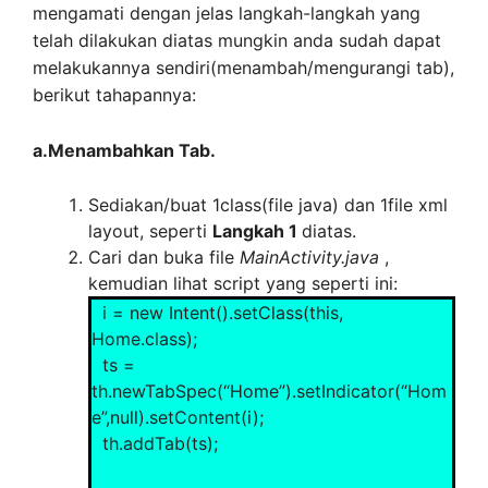
mengamati dengan jelas langkah-langkah yang
</activity>
telah dilakukan diatas mungkin anda sudah dapat
<activity
melakukannya sendiri(menambah/mengurangi tab),
android:name=”.Home”></activity>
berikut tahapannya:
<activity
a.Menambahkan Tab.
android:name=”.Kedua”></activity>
Sediakan/buat 1class(file java) dan 1file xml
<activity
layout, seperti
Langkah 1
diatas.
android:name=”.Ketiga”></activity>
Cari dan buka file
MainActivity.java
,
kemudian lihat script yang seperti ini:
<activity
i = new Intent().setClass(this,
android:name=”.Keempat”></activity>
Home.class);
ts =
</application>
th.newTabSpec(“Home”).setIndicator(“Hom
</manifest>
e”,null).setContent(i);
th.addTab(ts);