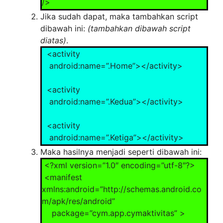
/>
a”,null).setContent(i);
<category
Jika sudah dapat, maka tambahkan script
th.addTab(ts);
android:name=”android.intent.category.LA
dibawah ini:
(tambahkan dibawah script
UNCHER” />
diatas)
.
i = new Intent().setClass(this,
</intent-filter>
<activity
Keempat.class);
</activity>
android:name=”.Home”></activity>
ts =
th.newTabSpec(“Keempat”).setIndicator(“Ke
<activity
empat”,null).setContent(i);
android:name=”.Kedua”></activity>
th.addTab(ts);
<activity
}
android:name=”.Ketiga”></activity>
}
Maka hasilnya menjadi seperti dibawah ini:
<activity
<?xml version=”1.0″ encoding=”utf-8″?>
android:name=”.Keempat”></activity>
<manifest
xmlns:android=”http://schemas.android.co
m/apk/res/android”
package=”cym.app.cymaktivitas” >