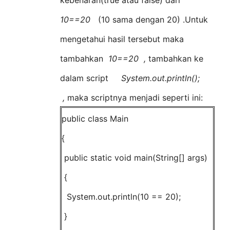
kebenaran(true atau false) dari
10==20
(10 sama dengan 20) .Untuk
mengetahui hasil tersebut maka
tambahkan
10==20 ,
tambahkan ke
dalam script
System.out.println();
,
maka scriptnya menjadi seperti ini:
public class Main
{
public static void main(String[] args)
{
System.out.println(10 == 20);
}