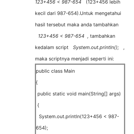
123+456 < 987-654
(123+456 lebih
kecil dari 987-654).Untuk mengetahui
hasil tersebut maka anda tambahkan
123+456 < 987-654 ,
tambahkan
kedalam script
System.out.println();
,
maka scriptnya menjadi seperti ini:
public class Main
{
public static void main(String[] args)
{
System.out.println(123+456 < 987-
654);